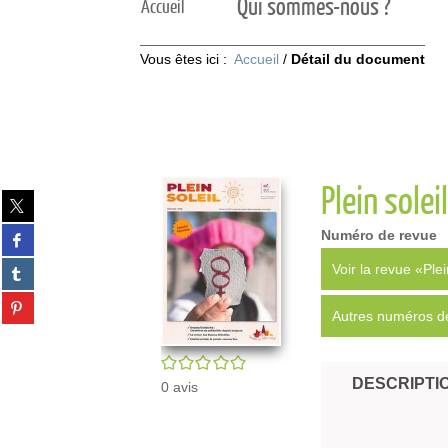
Qui sommes-nous ?
Accueil
Vous êtes ici :
Accueil
/
Détail du document
Plein solei
Partager
sur
Partager
Numéro de revue
twitter
sur
(Nouvelle
Partager
Voir la revue «Plei
facebook
fenêtre)
sur
(Nouvelle
Partager
tumblr
fenêtre)
Autres numéros de
sur
(Nouvelle
pinterest
fenêtre)
/5
(Nouvelle
fenêtre)
DESCRIPTI
0
avis