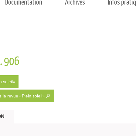
Documentation
Archives
Infos prati
l. 906
n soleil»
 la revue «Plein soleil»
ON