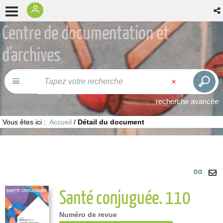
Centre de documentation et
d'archives
recherche avancée
Vous êtes ici :
Accueil
/
Détail du document
Lie
per
En
Santé conjuguée. 110
(No
pa
fenê
ma
Numéro de revue