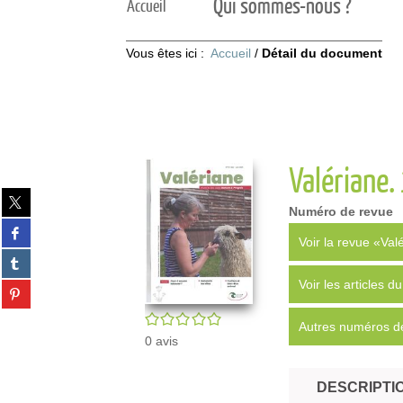
Qui sommes-nous ?
Accueil
Vous êtes ici :
Accueil
/
Détail du document
Valériane.
Partager
Numéro de revue
sur
Partager
twitter
Voir la revue «Val
sur
(Nouvelle
Partager
facebook
fenêtre)
sur
(Nouvelle
Voir les articles 
Partager
tumblr
fenêtre)
sur
(Nouvelle
/5
pinterest
Autres numéros de
fenêtre)
0
avis
(Nouvelle
fenêtre)
DESCRIPTI