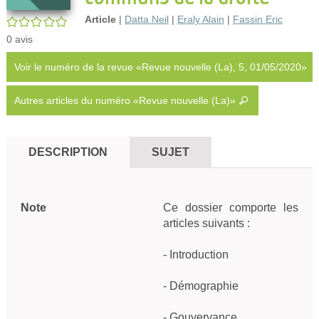
Article
|
Datta Neil
|
Eraly Alain
|
Fassin Eric
/5
0
avis
Voir le numéro de la revue «Revue nouvelle (La), 5, 01/05/2020»
Autres articles du numéro «Revue nouvelle (La)»
DESCRIPTION
SUJET
Note
Ce dossier comporte les 
articles suivants :

- Introduction

- Démographie

- Gouvervance
