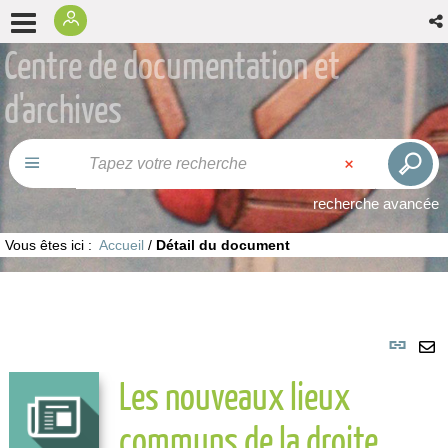
Centre de documentation et
d'archives
recherche avancée
Vous êtes ici :
Accueil
/
Détail du document
Lie
per
En
Les nouveaux lieux
(No
pa
fenê
ma
communs de la droite