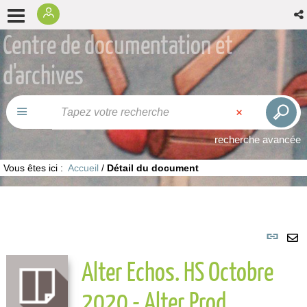
Centre de documentation et
d'archives
recherche avancée
Vous êtes ici :
Accueil
/
Détail du document
Lie
per
En
Alter Echos. HS Octobre
(No
pa
fenê
ma
2020 - Alter Prod.